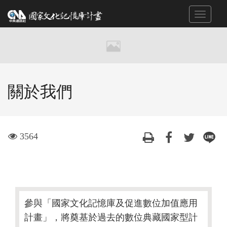
跳
Toggle
到
navigat
主
要
內
容
區
關於我們
塊
visit
3564
參與「國家文化記憶庫及促進數位加值應用
計畫」，將奠基於過去的數位典藏國家型計