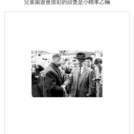
兒童園遊會摸彩的頭獎是小轎車乙輛