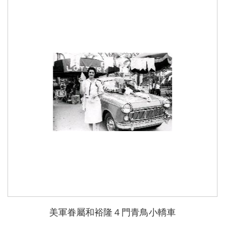
美軍眷屬和裕隆４門青鳥小轎車