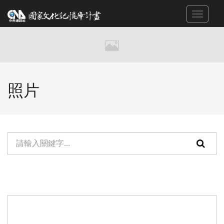
跳
Toggle
到
navigat
主
要
內
容
區
照片
塊
單
頁
元
面
檢
搜
索：
尋
功