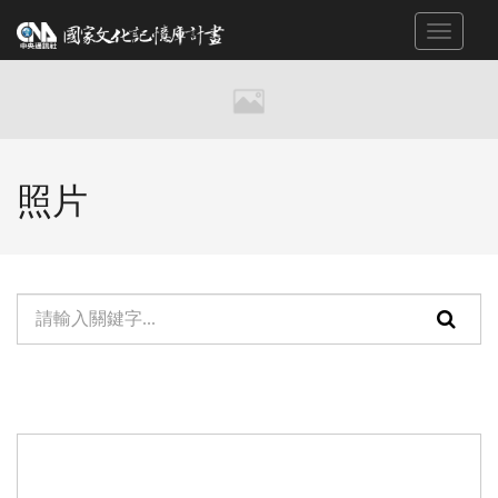
跳
Toggle
到
navigat
主
要
內
容
區
照片
塊
單
頁
元
面
檢
搜
索：
尋
功