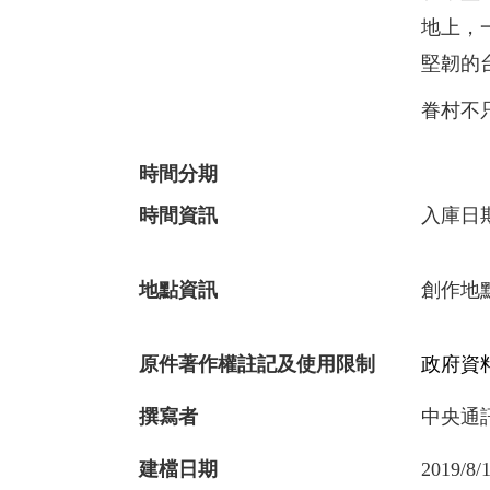
地上，
堅韌的
眷村不
時間分期
時間資訊
入庫日
地點資訊
創作地點
原件著作權註記及使用限制
政府資料
撰寫者
中央通
建檔日期
2019/8/