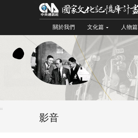
跳
:::
到
主
要
關於我們
文化篇
人物
內
容
區
塊
:::
影音