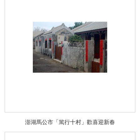
能
澎湖馬公市「篤行十村」歡喜迎新春