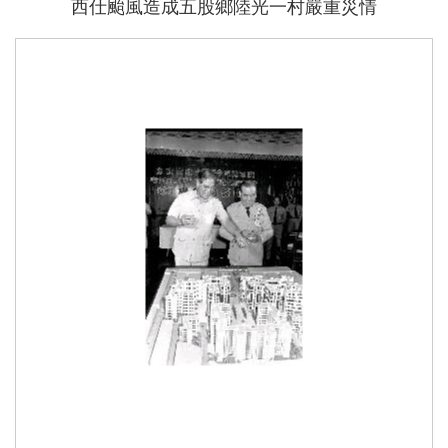
西仕颱風造成五股鄉陸光一村嚴重災情