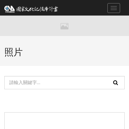
跳
Toggle
到
navigat
主
要
內
容
區
照片
塊
單
頁
元
面
檢
搜
索：
尋
功