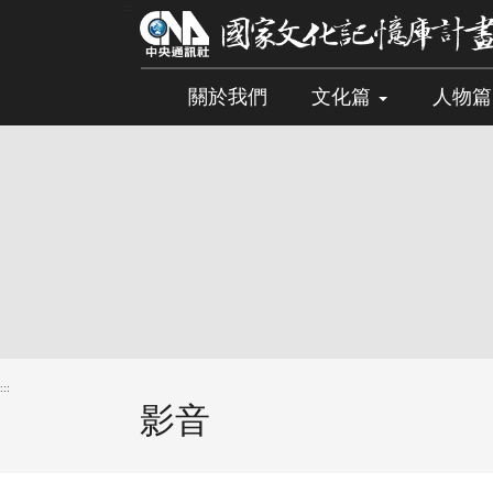
跳
:::
到
主
要
關於我們
文化篇
人物
內
容
區
塊
:::
影音