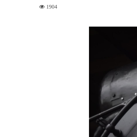
visit
1904