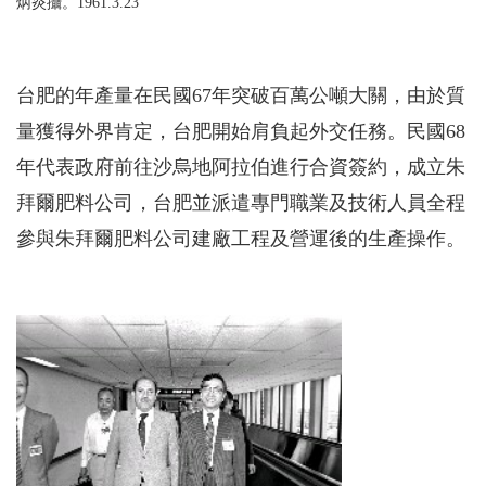
炳炎攝。1961.3.23
台肥的年產量在民國67年突破百萬公噸大關，由於質
量獲得外界肯定，台肥開始肩負起外交任務。民國68
年代表政府前往沙烏地阿拉伯進行合資簽約，成立朱
拜爾肥料公司，台肥並派遣專門職業及技術人員全程
參與朱拜爾肥料公司建廠工程及營運後的生產操作。