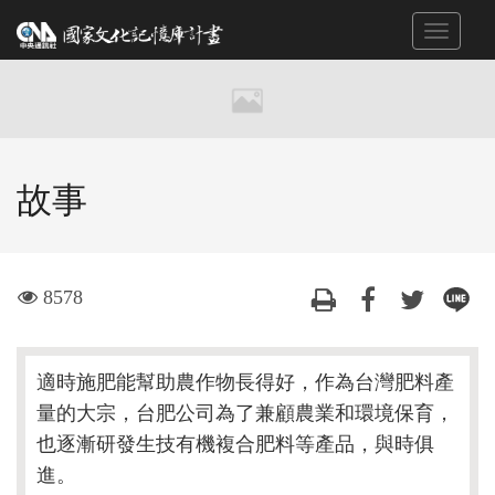
跳
Toggle
到
navigat
主
要
內
容
區
故事
塊
visit
8578
適時施肥能幫助農作物長得好，作為台灣肥料產
量的大宗，台肥公司為了兼顧農業和環境保育，
也逐漸研發生技有機複合肥料等產品，與時俱
進。