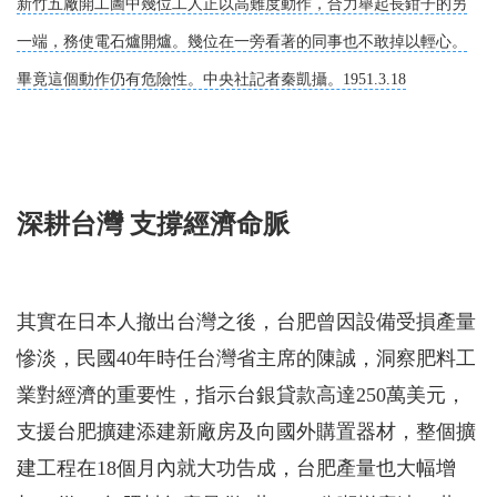
新竹五廠開工圖中幾位工人正以高難度動作，合力舉起長鉗子的另
一端，務使電石爐開爐。幾位在一旁看著的同事也不敢掉以輕心。
畢竟這個動作仍有危險性。中央社記者秦凱攝。1951.3.18
深耕台灣 支撐經濟命脈
其實在日本人撤出台灣之後，台肥曾因設備受損產量
慘淡，民國40年時任台灣省主席的陳誠，洞察肥料工
業對經濟的重要性，指示台銀貸款高達250萬美元，
支援台肥擴建添建新廠房及向國外購置器材，整個擴
建工程在18個月內就大功告成，台肥產量也大幅增