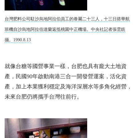
台灣肥料公司駐沙烏地阿拉伯員工的眷屬二十三人，十三日搭華航
班機自沙烏地阿拉伯達蘭返抵桃園中正機場。中央社記者張雲銑
攝。1990.8.13
就像台糖等國營事業一樣，台肥也具有龐大土地資
產，民國90年啟動南港三合一開發營運案，活化資
產，加上本業獲利穩定及海洋深層水等多角化經營，
未來台肥仍將攜手台灣往前行。