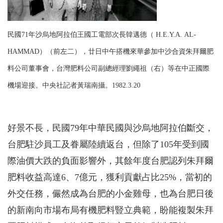
民國71年沙烏地阿拉伯王國工電部次長韓邁德（ H.E.Y.A. AL-
HAMMAD）（前左二），廿日中午搭機來華參加中沙合資朱拜爾肥
料公司董事會，台灣肥料公司副總經理劉繩祖（右）等在中正國際
機場迎接。中央社記者黃瑞南攝。1982.3.20
好景不長，民國79年中華民國與沙烏地阿拉伯斷交，
台肥駐沙員工及眷屬陸續返台，但除了105年受到國
際油價大跌的負面影響外，其餘年度台肥認列朱拜爾
肥料收益高達6、7億元，獲利貢獻占比25%，當初的
外交任務，儼然成為台肥的小金雞母，也為台肥日後
的新南向市場布局有機肥料豎立典範，盼能複製朱拜