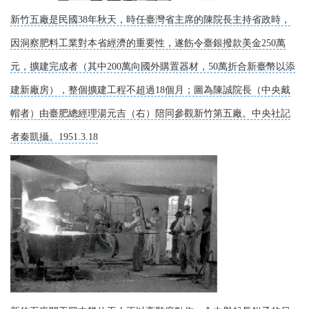
新竹五廠是民國38年秋天，時任臺灣省主席的陳院長主持省政時，
因洞察肥料工業對本省經濟的重要性，遂飭令臺銀撥款美金250萬
元，擴建完成者（其中200萬向國外購置器材，50萬折合新臺幣以添
建新廠房），整個擴建工程不超過18個月；圖為陳誠院長（中央戴
帽者）由臺肥總經理湯元吉（右）陪同參觀新竹第五廠。中央社記
者秦凱攝。1951.3.18