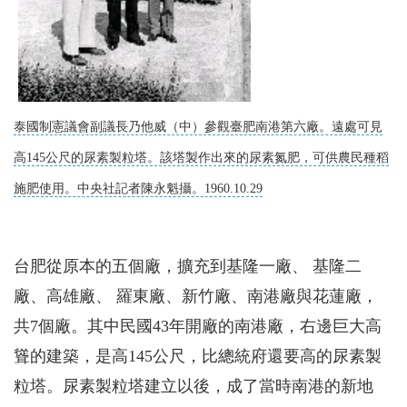
泰國制憲議會副議長乃他威（中）參觀臺肥南港第六廠。遠處可見
高145公尺的尿素製粒塔。該塔製作出來的尿素氮肥，可供農民種稻
施肥使用。中央社記者陳永魁攝。1960.10.29
台肥從原本的五個廠，擴充到基隆一廠、 基隆二
廠、高雄廠、 羅東廠、新竹廠、南港廠與花蓮廠，
共7個廠。其中民國43年開廠的南港廠，右邊巨大高
聳的建築，是高145公尺，比總統府還要高的尿素製
粒塔。尿素製粒塔建立以後，成了當時南港的新地