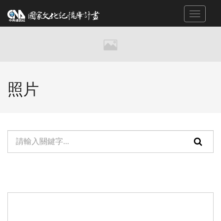
跳
Toggle
到
navigat
主
要
內
容
區
照片
塊
單
頁
元
面
檢
搜
索：
尋
功