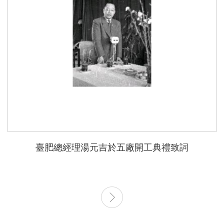
臺肥總經理湯元吉於五廠開工典禮致詞