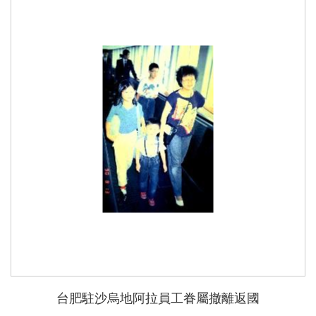
台肥駐沙烏地阿拉員工眷屬撤離返國