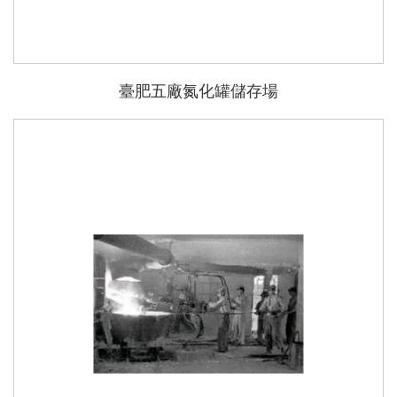
臺肥五廠氮化罐儲存場