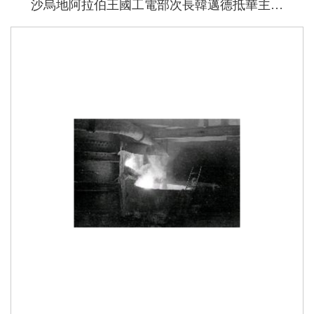
沙烏地阿拉伯王國工電部次長韓邁德抵華主持中沙合資的朱拜爾肥料公司董事會