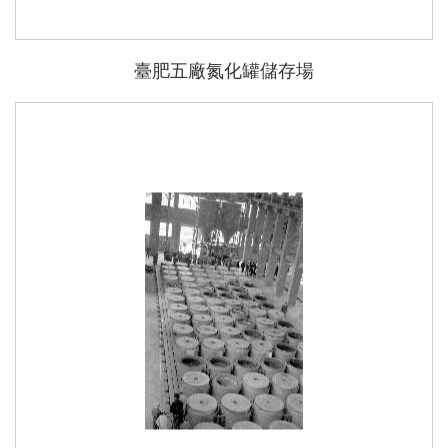
臺肥五廠氮化罐儲存場