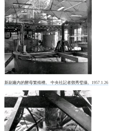
新副廠內的酵母繁殖槽。 中央社記者鄧秀璧攝。1957.1.26