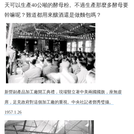
天可以生產40公噸的酵母粉。不過生產那麼多酵母要
幹嘛呢？難道都用來釀酒還是做麵包嗎？
新營副產品加工廠開工典禮，現場豎立著中美兩國國旗，座無虛
席，足見政府對這個加工廠的重視。中央社記者鄧秀璧攝。
1957.1.26