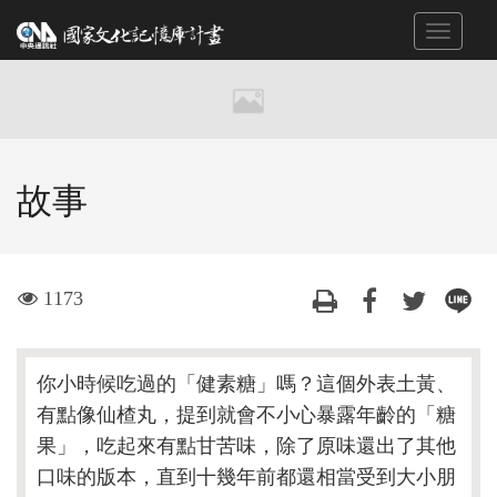
跳
Toggle
到
navigat
主
要
內
容
區
故事
塊
visit
1173
你小時候吃過的「健素糖」嗎？這個外表土黃、
有點像仙楂丸，提到就會不小心暴露年齡的「糖
果」，吃起來有點甘苦味，除了原味還出了其他
口味的版本，直到十幾年前都還相當受到大小朋