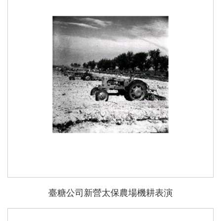
能
臺糖公司新營太保農場機耕表演