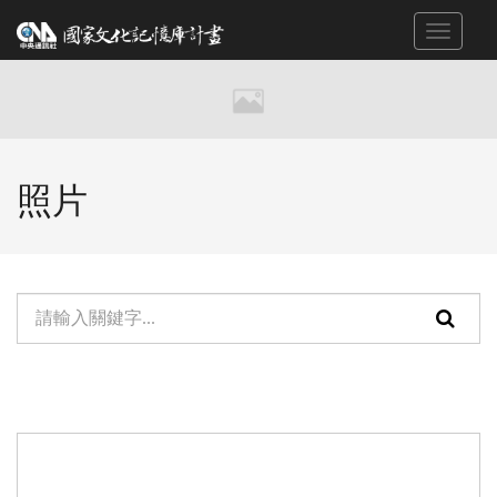
跳
Toggle
到
navigat
主
要
內
容
區
照片
塊
單
頁
元
面
檢
搜
索：
尋
功