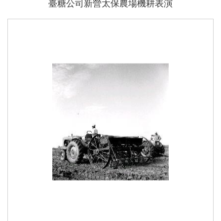
臺糖公司新營太保農場機耕表演