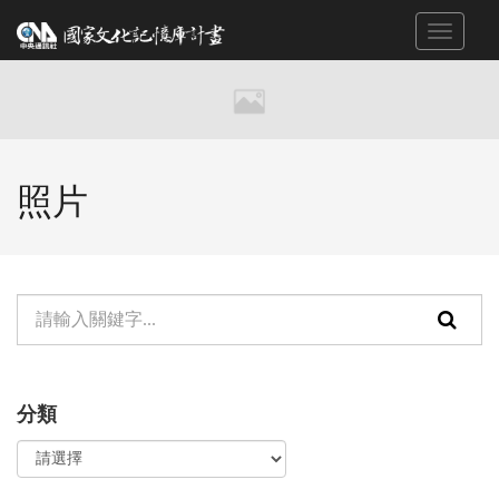
跳
Toggle
到
navigat
主
要
內
容
區
照片
塊
單
頁
元
面
檢
搜
分類
索：
尋
功