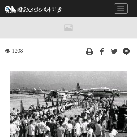
跳
Toggle
到
navigat
主
要
內
容
區
visit
1208
塊