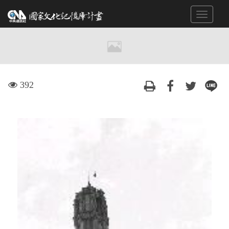
跳
Toggle
到
navigat
主
要
內
容
區
visit
392
塊