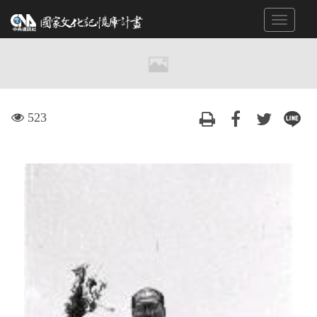
跳
Toggle
到
navigat
主
要
內
容
區
visit
523
塊