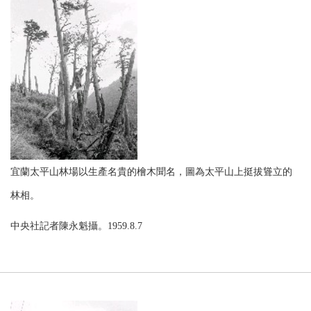
宜蘭太平山林場以生產名貴的檜木聞名，圖為太平山上挺拔聳立的
林相。
中央社記者陳永魁攝。1959.8.7