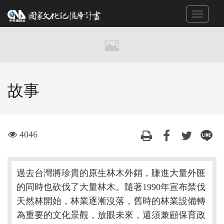
跳
Toggle
到
navigat
主
要
內
容
區
故事
塊
visit
4046
過去台灣將珍貴的原生林木外銷，賺進大量外匯
的同時也砍伐了大量林木。隨著1990年宣布禁伐
天然林開始，林業逐漸沒落，舊時的林業設備轉
為重要的文化景觀，放眼未來，還須兼顧保育政