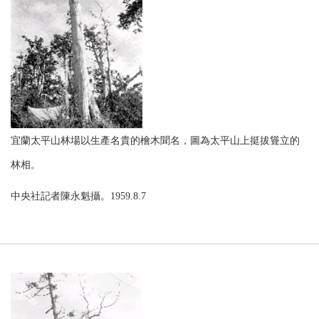
宜蘭太平山林場以生產名貴的檜木聞名，圖為太平山上挺拔聳立的
林相。
中央社記者陳永魁攝。1959.8.7