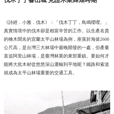
伐木丁丁響山城 見證木業輝煌時期
《詩經．小雅．伐木》：「伐木丁丁，鳥鳴嚶嚶。」
真實情境中的伐木卻是相當辛苦的工作。以生產名貴
的檜木聞名的宜蘭太平山林場為例，座落於海拔2600
公尺高，是台灣三大林場中最晚開發的一處，但產量
直追阿里山林場，是臺灣林業的東部重鎮。要如何才
能將大批木材從悠悠深山運輸到平地呢？鐵路和索道
就成為太平山林場重要的交通工具。