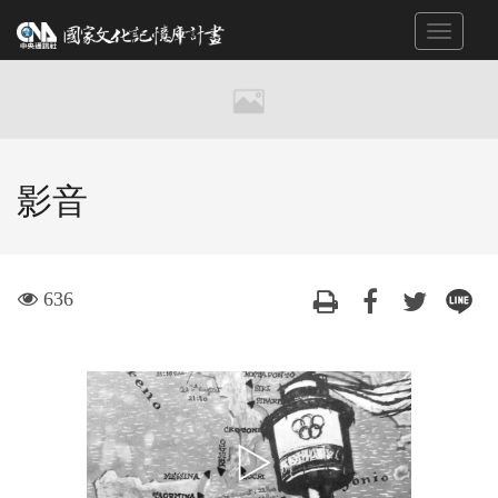
跳
Toggle
到
navigat
主
要
內
容
區
影音
塊
visit
636