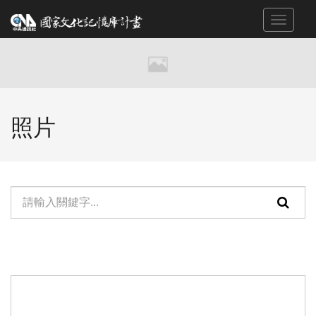
跳
Toggle
到
navigat
主
要
內
容
區
照片
塊
單
頁
元
面
檢
搜
索：
尋
功