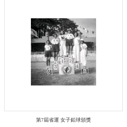
第7屆省運 女子鉛球頒獎