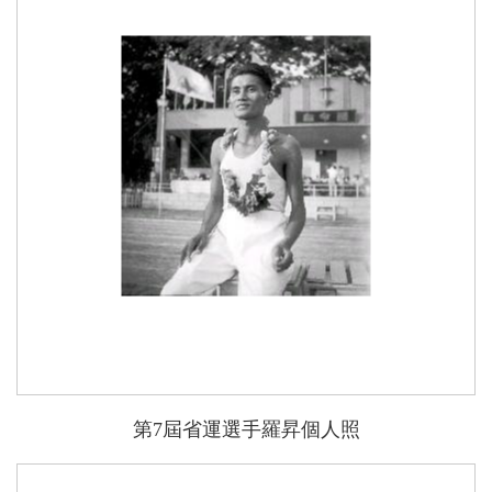
能
第7屆省運選手羅昇個人照