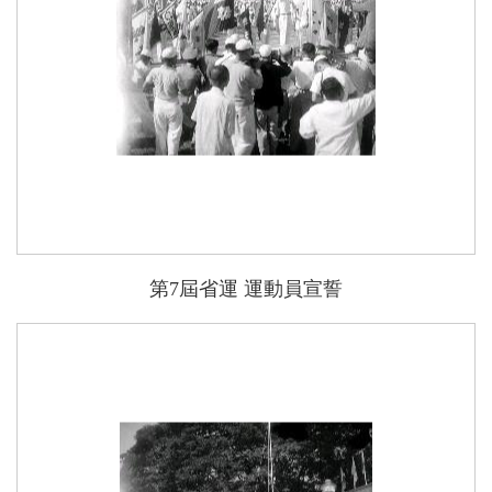
第7屆省運 運動員宣誓