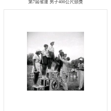
第7屆省運 男子400公尺頒獎