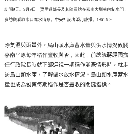
訪問
9
天。
9
月
9
日，賈里遜部長及其隨員站在嘉南大圳林內制水門，
參訪
觀看取水口進水情形。
中央社
記者
潘月康攝
。
1961.9.9
除
氣溫與雨量外，
烏山頭水庫蓄水量與供水情況攸關
嘉南平原每年稻作豐收與否，因此，
前總統蔣經國擔
任行政院長時就下鄉巡視一期稻作灌溉情形時，就走
訪烏山頭水庫，了解儲水放水情況。烏山頭水庫蓄水
量也成為觀察每期稻作是否豐收的關鍵指標。