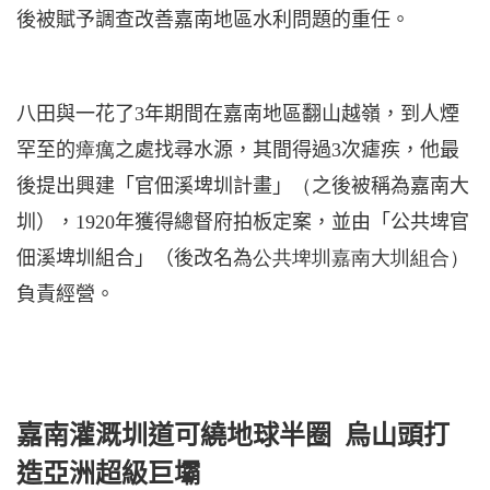
後被賦予調查改善嘉南地區水利問題的重任。
八田與一花了
3
年期間在嘉南地區翻山越嶺，到人煙
罕至的
瘴癘
之處找尋水源，其間得過
3
次瘧疾，他最
後提出興建「官佃溪埤圳計畫」
（
之後被稱為嘉南大
圳），
1920
年獲得總督府拍板定案，並由「公共埤官
佃溪埤圳組合」（後改名為
公共埤圳嘉南大圳組合）
負責經營。
嘉南灌溉圳道可繞地球半圈
烏山頭打
造亞洲超級巨壩