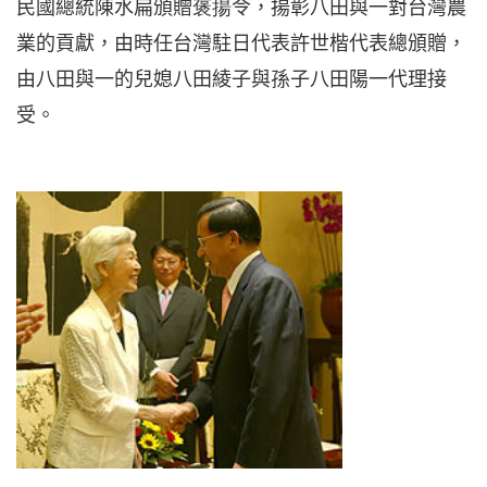
民國總統陳水扁頒贈
褒揚
令，揚彰八田與一對台灣農
業的貢獻，由時任台灣駐日代表許世楷代表總頒贈，
由八田與一的兒媳八田綾子與孫子八田陽一代理接
受。