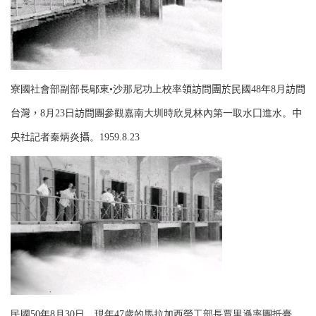
寮國社會部副部長鄔東
•
沙那尼功上校率
領訪問團於民
國
48
年
8
月
訪問
台灣，
8
月
23
日
訪問
團參觀嘉南大圳時欣見林內第一取水囗進水。
中
央社
記者秦炳炎
攝
。
1959.8.23
民國
50
年
8
月
30
日，現年
47
歲的馬拉加西勞工部長賈里遜率團抵臺，