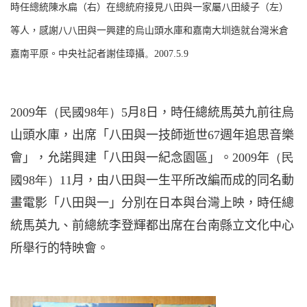
時任總統陳水扁（右）在總統府接見八田與一家屬八田綾子（左）
等人，感謝八八田與一興建的烏山頭水庫和嘉南大圳造就台灣米倉
嘉南平原。中央社記者謝佳璋攝
。
2007.5.9
2009
年
（民國
98
年）
5
月
8
日
，時任總統馬英九前往烏
山頭水庫，出席「八田與一技師逝世
67
週年追思音樂
會」，允諾興建「八田與一紀念園區」。
2009
年
（民
國
98
年）
11
月，由八田與一生平所改編而成的同名動
畫電影「八田與一」分別在日本與台灣上映，時任總
統馬英九、前總統李登輝都出席在台南縣立文化中心
所舉行的特映會。