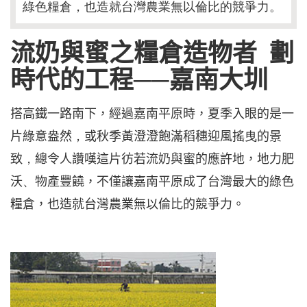
綠色糧倉，也造就台灣農業無以倫比的競爭力。
流奶與蜜之糧倉造物者
劃
時代的工程
──
嘉南大圳
搭高鐵一路南下，經過嘉南平原時，夏季入眼的是一
片綠意盎然
，
或秋季黃澄澄飽滿稻穗迎風搖
曳
的景
致
，
總令人讚嘆這片彷若流奶與蜜的應許地，地力肥
沃
、
物產豐饒，不僅讓嘉南平原成了台灣最大的綠色
糧倉，也造就台灣農業無以倫比的競爭力。