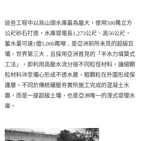
這些工程中以烏山頭水庫最為龐大，使用
500
萬立方
公尺砂石打造，水庫堤堰長
1,273
公尺
、高
56
公尺
，
蓄水量可達
1
億
5,000
萬噸
，
是亞洲前所未見的超級巨
壩、世界第三大
，
且採用亞洲首見的「半水力填築式
工法」，即利用高壓水流分撿不同粒徑材料，讓細顆
粒材料沖至壩心形成不透水層，粗顆粒在外圍形成保
護層，不同於傳統碾壓夯實所施工完成的混凝土水
霸，而是一座超級土壩，也是亞洲唯一的溼式堤偃水
庫。