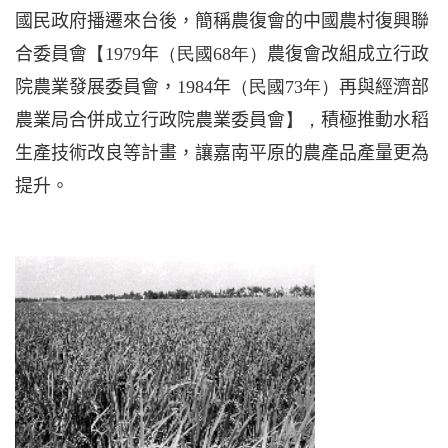
國民政府播遷來台後，簡稱農復會的中國農村復興聯
合委員會
【
1979
年
（民國
68
年）
農復會改組成立行政
院農業發展委員會，
1984
年
（民國
73
年）
再與經濟部
農業局合併成立行政院農業委員會
】，
積極推動水稻
生產技術改良等計畫，讓嘉南平原的農產品產量更為
提升。