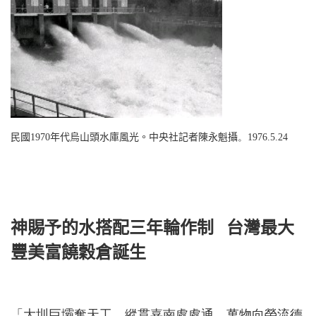
民國
1970
年代烏山頭水庫風光。中央社記者陳永魁攝
。
1976.5.24
神賜
予
的水搭配三年輪作制
台灣最大
豐美富饒穀倉誕生
「大圳巨壩奪天工，縱貫嘉南處處通。萬物向榮流德