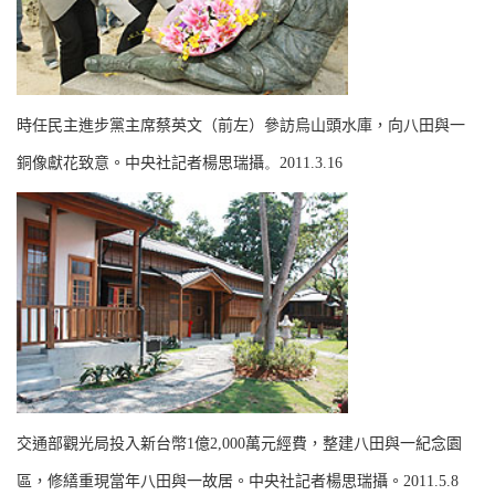
時任民主進步黨主席蔡英文（前左）參訪烏山頭水庫，向八田與一
銅像獻花致意。中央社記者楊思瑞攝
。
2011.3.16
交通部觀光局投入新台幣
1
億
2,000
萬元經費，整建八田與一紀念園
區，修繕重現當年八田與一故居。中央社記者楊思瑞攝。
2011.5.8