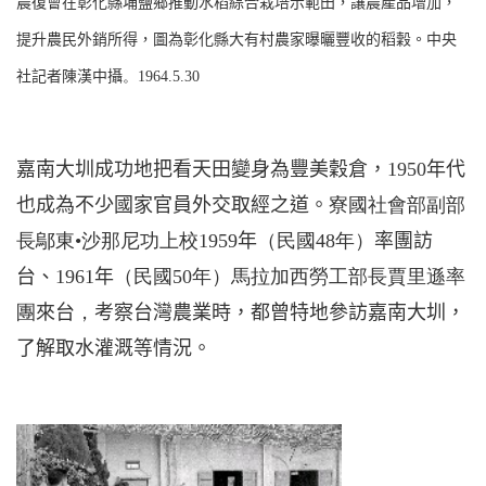
農復會在彰化縣埔鹽鄉推動水稻綜合栽培示範田，讓農產品增加，
提升農民外銷所得，圖為彰化縣大有村農家曝曬豐收的稻穀。中央
社記者陳漢中攝
。
1964.5.30
嘉南大圳成功地把看天田變身為豐美穀倉，
1950
年代
也成為不少國家官員外交取經之道。
寮國社會部副部
長鄔東
•
沙那尼功上校
1959
年
（民國
48
年）
率團訪
台、
1961
年
（民國
50
年）馬拉加西勞工部長賈里遜率
團
來台
，
考察台灣農業時，都曾特地參訪嘉南大圳，
了解取水灌溉等情況。