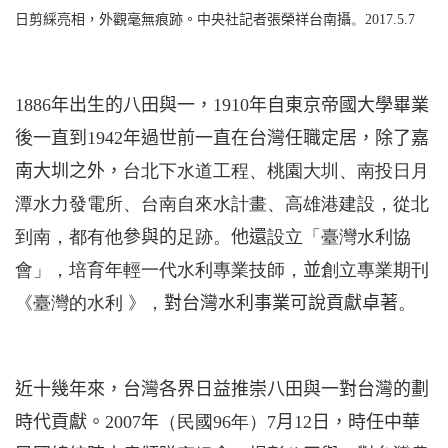
日
剪綵亮相，外觀毫無痕跡。中央社記者張榮祥台南攝
。
2017.5.7
1886
年出生的八田與一，
1910
年自東京帝國大學畢業
後一直到
1942
年過世前一直在台灣任職定居，除了嘉
南大圳之外，
台北下水道工程、桃園大圳、南投日月
潭水力發電所、台南自來水計畫、高雄港建設，從北
到南，都有他
參與的
足跡。
他還
設立「臺灣水利協
會」，培育年輕一代水利專業技師，
並
創立專業期刊
《
臺灣的水利
》，
對台灣水利事業可說貢獻卓著
。
近十幾年來，台灣各界日益推崇八田與一對台灣的劃
時代貢獻。
2007
年
（民國
96
年）
7
月
12
日
，時任中華