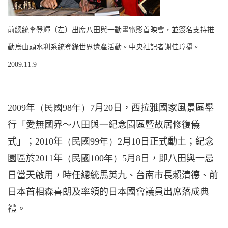
前總統李登輝（左）出席八田與一動畫電影首映會，並簽名支持推
動烏山頭水利系統登錄世界遺產活動。中央社記者謝佳璋攝。
2009.11.9
2009
年
（民國
98
年）
7
月
20
日
，西拉雅國家風景區舉
行「愛無國界～八田與一紀念園區暨故居修復儀
式」；
2010
年
（民國
99
年）
2
月
10
日
正式動土；紀念
園區於
2011
年
（民國
100
年）
5
月
8
日
，即八田與一忌
日當天啟用，時任總統馬英九、台南市長賴清德、前
日本首相森喜朗及率領的日本國會議員出席落成典
禮。