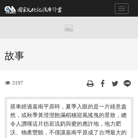
跳
Toggle
到
navigat
主
要
內
容
區
故事
塊
visit
3197
搭車經過嘉南平原時，夏季入眼的是一片綠意盎
然，或秋季黃澄澄飽滿稻穗迎風搖曳的景致，總
令人讚嘆這片彷若流奶與蜜的應許地，地力肥
沃、物產豐饒，不僅讓嘉南平原成了台灣最大的