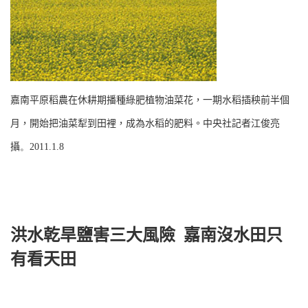
嘉南平原稻農在休耕期播種綠肥植物油菜花，一期水稻插秧前半個
月，開始把油菜犁到田裡，成為水稻的肥料。中央社記者江俊亮
攝
。
2011.1.8
洪水乾旱鹽害三大風險
嘉南沒水田只
有看天田