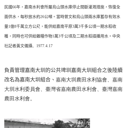
民國
66
年，嘉南水利會所屬烏山頭水庫停止間斷灌溉措施，恢復全
面供水，每秒放水約
26
公噸。當時曾文和烏山頭兩水庫蓄存有效水
量
1
億
8
千萬立方公尺，能供給嘉南平原
3
萬
3
千多公頃一期水稻收
穫，同時也可供給雜糧作物
1
萬
3
千公頃
及二期水稻插播用水。中央
社記者黃文儀攝
。
1977.4.17
負
責管理嘉南大圳的公共埤圳嘉南大圳組合之後陸續
改名為嘉南大圳組合、
嘉南大圳農田水利協會、嘉南
大圳水利委員會、臺灣省嘉南農田水利會、臺灣嘉南
農田水利會。