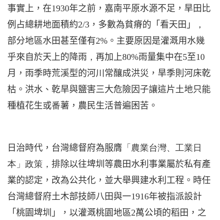
事實上，在
1930
年之前，嘉南平原水源不足，旱田比
例占總耕地面積約
2/3
，多數為貧瘠的「看天田」
，
部分地區水田甚至僅有
2%
。主要原因是灌溉用水幾
乎來自於天上的降雨
，
再加上
80%
雨量集中在
5
至
10
月，雨季時荒溪型的河川常釀成洪災，旱季則河床乾
枯。洪水、乾旱與鹽害三大危險因子讓這片土地只能
種植花生或
番
薯，農民生活普遍困苦。
日治時代，台灣
總督府為服膺
「農業台灣、工業日
本」政策，
排除以往埤圳等農田水利事業屬於私有產
業的認定，改為公共化，並大舉興建水利工程。時任
台灣總督府土木部技師八田與一
1916
年被指派設計
「桃園埤圳」，以灌溉桃園地區
2
萬公頃
的稻田，之