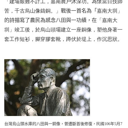
「建壩艱難不計工，嘉南農戶沐深功。為懷當日技師
苦，千古烏山像鑄銅。」
戰後一首名為「
嘉南大圳」
的詩描寫了農民為感念八田與一功績，在
「嘉南大
圳」竣工後，於烏山頭壩建立一座銅像，塑他身著一
套工作短衫，腳穿膠套靴，蹲伏於堤上，作沉思狀。
台灣烏山頭水庫的八田與一銅像，曾遭斷首後修復，
民國
106
年
5
月
7