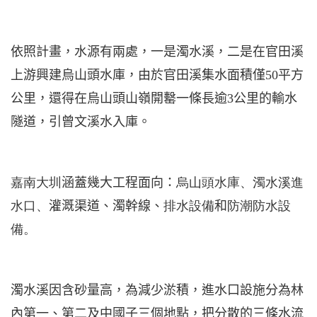
依照計畫，水源有兩處，一是濁水溪，二是在官田溪
上游興建烏山頭水庫，由於官田溪集水面積僅
50
平方
公里，還得在烏山頭山嶺開罊一條長逾
3
公里
的輸水
隧道，引曾文溪水入庫。
嘉南大圳
涵蓋幾大工程面向：
烏山頭水庫、濁水溪進
水口、
灌溉渠道、濁幹線、
排水設備
和
防潮防水設
備。
濁水溪因含砂量高，為減少淤積，進水口設施分為林
內第一、第二及中國子三個地點，把分散的三條水流