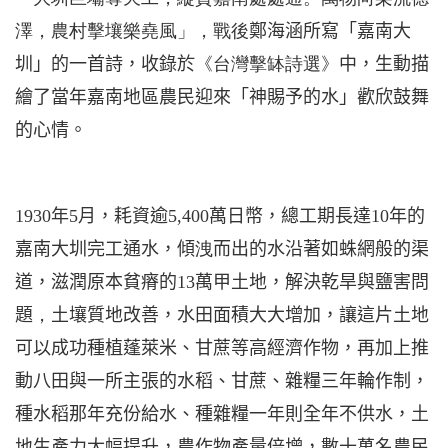
澤，農村擊壤樂堯風」，戰後
鄭海涵所寫「嘉南大
圳」的一首詩，收錄於
《台灣擊缽詩選》
中，生動描
繪了當年嘉南地區農民
迎來「神賜予的水」歡欣鼓舞
的心情。
1930
年
5
月，耗資逾
5,400
萬日幣，總工期長達
10
年的
嘉南大圳完工通水，傾
洩
而出的水沿著如蛛網般的渠
道，滋潤原本貧瘠的
13
萬甲土地，解決乾旱與鹽害問
題
，
土壤質地改善，水田面積大大增加，讓這片土地
可以成功種植蓬萊米、甘蔗等高經濟作物，再加上推
動八田與一所主張的水稻、甘蔗、雜糧三年輪作制，
種水稻那年充份給水、種雜糧一年則全年不供水，土
地生產力大幅提升，農作物產量倍增，數十萬名農民