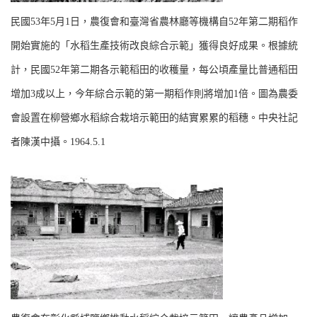
民國
53
年
5
月
1
日
，農復會和臺灣省農林廳等機構自
52
年第二期稻作
開始實施的「水稻生產技術改良綜合示範」獲得良好成果。根據統
計，民國
52
年第二期各示範稻田的收穫量，每公頃產量比普通稻田
增加
3
成以上，今年綜合示範的第一期稻作則將增加
1
倍。圖為農委
會設置在柳營鄉水稻綜合栽培示範田的結實累累的稻穗。中央社記
者陳漢中攝。
1964.5.1