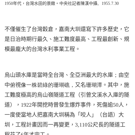
1950
年代，台灣水田的景緻。中央社記者陳漢中攝
。
1955.7.30
不僅催生了台灣穀倉，嘉南大圳還寫下許多歷史，它
是日治時期行最久、施工難度最高、工程最創新、規
模最龐大的台灣水利事業工程。
烏山頭水庫是當時全台灣、全亞洲最大的水庫
；
由空
中
俯
視
像一株碧綠的珊瑚礁，
又名
珊瑚潭
。
其中，施
工難度極高的烏山嶺隧道工程（引曾文溪水入庫的隧
道），
1922
年開挖時曾發生爆炸事件，死傷逾
50
人，
一度使當地人把嘉南大圳稱為「咬人」（台語）大
圳，工程計畫因而一再變更，
3,110
公尺
長的隧道工
程花了
6
年才完工。