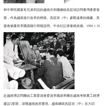
和中華民國素有兄弟邦誼的越南共和國總統吳廷琰訪問臺灣產業發
展，作為越南進行改革的榜樣。吳廷琰（中）參觀遠東紡織廠，美
援會祕書長李國鼎隨行簡報說明。中央社記者秦炳炎攝。1960.1.16
赴越經濟訪問團由工業委員會委員李國鼎率團在越南考察農工經濟
建設5星期，深獲越南政府重視。越南總統吳廷琰（中）在大叨