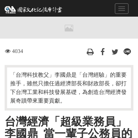
跳
Toggle
到
navigat
主
要
內
容
區
visit
4034
塊
「台灣科技教父」李國鼎是「台灣經驗」的重要
推手，雖然只擔任過經濟部長和財政部長，卻打
下台灣工業和科技發展基礎，為創造台灣經濟發
展奇蹟帶來重要貢獻。
台灣經濟「超級業務員」
李國鼎 當一輩子公務員的