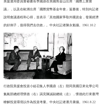
美援運用委員會祕書長李國鼎在美國舊金山出席「國際工業會
議」，以及在歐洲出席「國際貨幣基金年會」返臺後，特別向記者
說明會議過程和心得，並表示「其他國家爭取外國資金，發展經濟
的好例子，值得我們去仿效」。中央社記者陳永魁攝。1961.10.2
行政院美援會投資小組召集人李國鼎（左）陪同美國亞來化學公司
氮氣部總經理懷德（右）謁見陳誠副總統（左），懷德此行來臺灣
瞭解投資環境以作為投資考量。中央社記者潘月康攝。1961.8.22