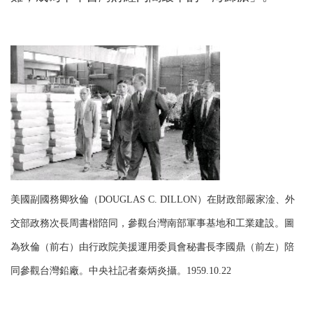
美國副國務卿狄倫（DOUGLAS C. DILLON）在財政部嚴家淦、外
交部政務次長周書楷陪同，參觀台灣南部軍事基地和工業建設。圖
為狄倫（前右）由行政院美援運用委員會秘書長李國鼎（前左）陪
同參觀台灣鉛廠。中央社記者秦炳炎攝。1959.10.22