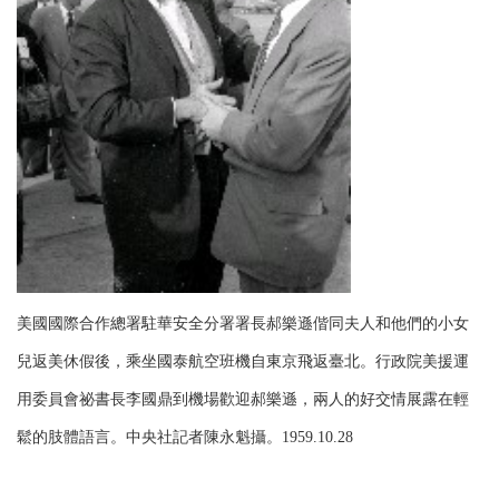
美國國際合作總署駐華安全分署署長郝樂遜偕同夫人和他們的小女
兒返美休假後，乘坐國泰航空班機自東京飛返臺北。行政院美援運
用委員會祕書長李國鼎到機場歡迎郝樂遜，兩人的好交情展露在輕
鬆的肢體語言。中央社記者陳永魁攝。1959.10.28