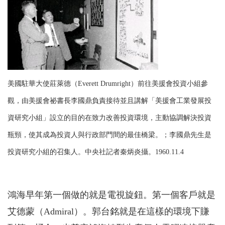
美國駐華大使莊萊德（Everett Drumright）前往美援會投資小組參
觀，由美援會祕書長李國鼎負責接待並且講解「美援會工業發展投
資研究小組」設立的目的在致力改善投資環境，主動協調解決投資
瓶頸，使其成為投資人與行政部門間的最佳橋梁。；李國鼎先生是
投資研究小組的召集人。中央社記者秦炳炎攝。1960.11.4
鴻海早年第一個做的就是電視旋鈕。第一個客戶就是
艾德蒙（Admiral）。郭台銘就是在這樣的環境下賺