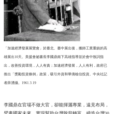
「加速經濟發展展覽會」於臺北、臺中展出後，搬師工業重鎮的高
雄展出10天。美援會祕書長李國鼎南下高雄指導並於會中致詞指
出，改善投資環境，人人有責；加速經濟發展，人人有利，政府已
推出「獎勵投資條例」政策，吸引外資和華僑檢佁投資。中央社記
者薛湧攝。1961.3.19
李國鼎在官場不做大官，卻能揮灑專業，遠見布局，
擘畫國家未來，實現幫助台灣脫貧轉富，締造台灣30