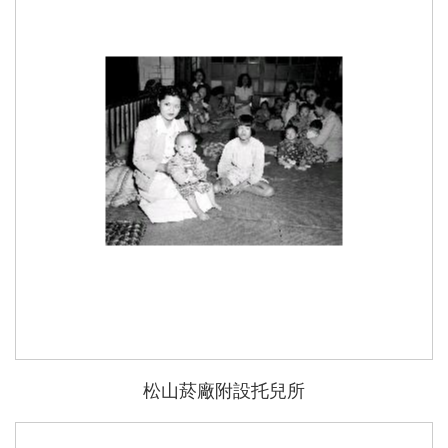
能
松山菸廠附設托兒所