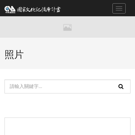
跳
Toggle
到
navigat
主
要
內
容
區
照片
塊
單
頁
元
面
檢
搜
索：
尋
功