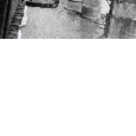
與遷徙
區