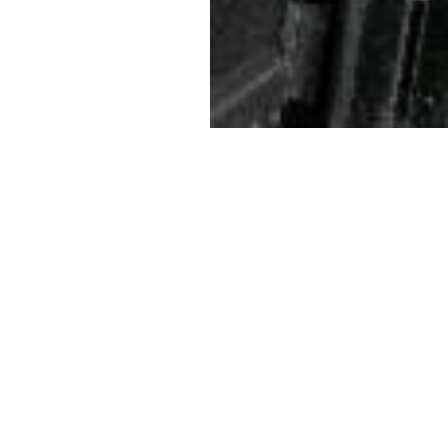
圖片著作權註記及使用限制:
曾文溪大橋通車
分類
國家文化記憶庫分類-空間、地域
創作者
沈鑫南
貢獻者
時間資訊
創作時間: 1953/11/20
地點類別
拍攝地點: 臺南市善化區善化