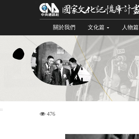
跳
:::
到
主
要
關於我們
文化篇
人物
內
容
區
塊
:::
visit
476