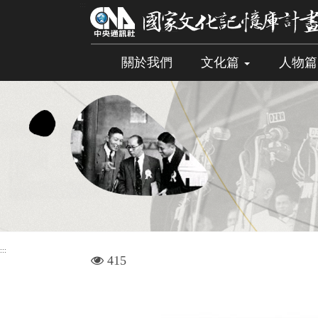
跳
:::
到
主
要
關於我們
文化篇
人物
內
容
區
塊
:::
visit
415