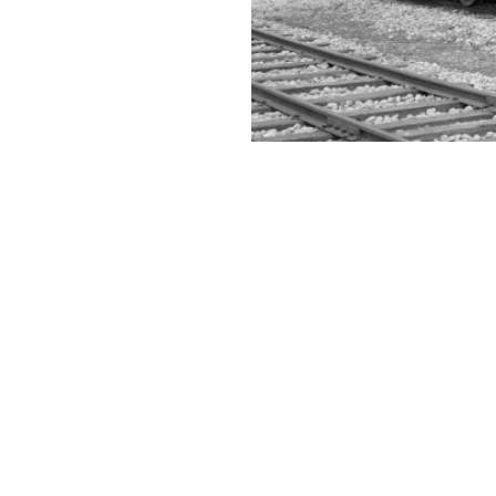
圖片著作權註記及使用限制:
新式柴油電動機車
分類
國家文化記憶庫分類-空間、地域
創作者
陳永魁
貢獻者
時間資訊
創作時間: 1960/04/08
地點類別
拍攝地點: 中正區