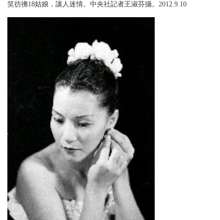
笑彷彿18姑娘，讓人迷情。中央社記者王淑芬攝。2012.9.10