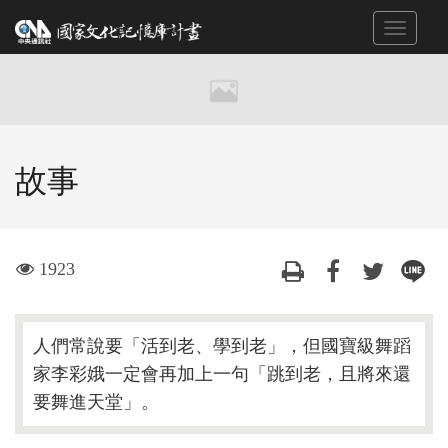
跳
Toggle
到
navigat
主
要
內
容
區
故事
塊
visit
1923
人們常說要「活到老、學到老」，但國寶級舞蹈
家李彩娥一定會再加上一句「跳到老，且將來還
要舞進天堂」。