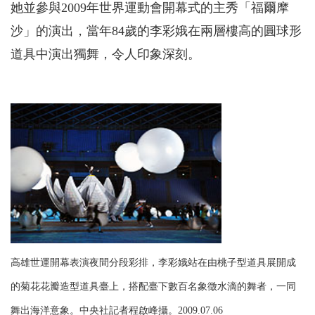
她並參與2009年世界運動會開幕式的主秀「福爾摩
沙」的演出，當年84歲的李彩娥在兩層樓高的圓球形
道具中演出獨舞，令人印象深刻。
高雄世運開幕表演夜間分段彩排，李彩娥站在由桃子型道具展開成
的菊花花瓣造型道具臺上，搭配臺下數百名象徵水滴的舞者，一同
舞出海洋意象。中央社記者程啟峰攝。2009.07.06