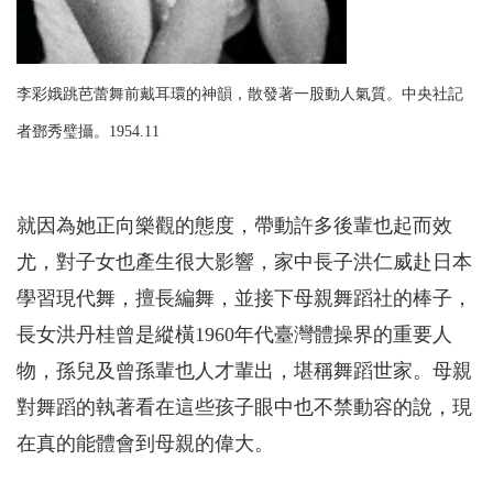
李彩娥跳芭蕾舞前戴耳環的神韻，散發著一股動人氣質。中央社記
者鄧秀璧攝。1954.11
就因為她正向樂觀的態度，帶動許多後輩也起而效
尤，對子女也產生很大影響，家中長子洪仁威赴日本
學習現代舞，擅長編舞，並接下母親舞蹈社的棒子，
長女洪丹桂曾是縱橫1960年代臺灣體操界的重要人
物，孫兒及曾孫輩也人才輩出，堪稱舞蹈世家。母親
對舞蹈的執著看在這些孩子眼中也不禁動容的說，現
在真的能體會到母親的偉大。