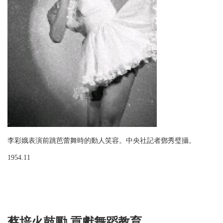
李彩娥表演前跳芭蕾舞時的動人笑容。中央社記者鄧秀璧攝。
1954.11
蔡培火鼓勵 貢獻舞蹈教育