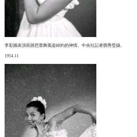
李彩娥表演前跳芭蕾舞風姿綽約的神情。中央社記者鄧秀璧攝。
1954.11