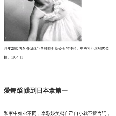
時年28歲的李彩娥跳芭蕾舞時姿態優美的神韻。中央社記者鄧秀璧
攝。1954.11
愛舞蹈 跳到日本拿第一
和家中姐弟不同，李彩娥笑稱自己自小就不擅言詞，