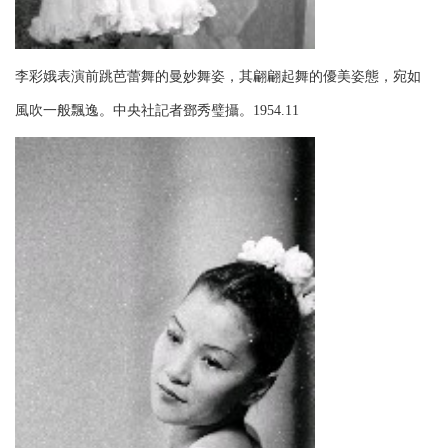
李彩娥表演前跳芭蕾舞的曼妙舞姿，其翩翩起舞的優美姿態，宛如
風吹一般飄逸。中央社記者鄧秀璧攝。1954.11