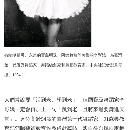
有蜻蜓祖母、永遠的寶島明珠、阿嬤舞姬等美譽的李彩娥，為臺灣
第一代優秀舞蹈家，舞蹈編創家和舞蹈教育家。中央社記者鄧秀璧
攝。1954.11
人們常說要「活到老、學到老」，但國寶級舞蹈家李
彩娥一定會再加上一句「跳到老，且將來還要舞進天
堂」。這位高齡94歲的臺灣第一代舞蹈家，91歲獲教
育部頒贈藝術教育終身成就獎時，親自登台與自家舞