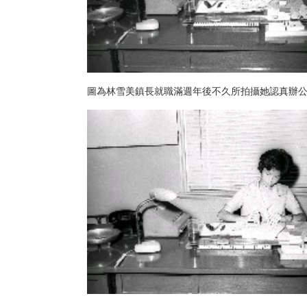
圖為林雪美鎮長就職滿週年後不久所拍攝她認真辦公的模