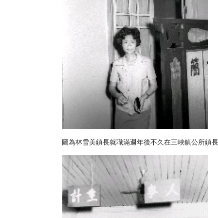
圖為林雪美鎮長就職滿週年後不久在三峽鎮公所鎮長室門