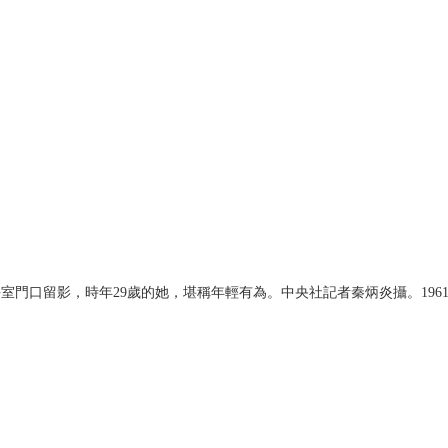
口留影，時年29歲的她，堪稱年輕有為。中央社記者秦炳炎攝。1961.6