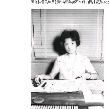
圖為林雪美鎮長就職滿週年後不久所拍攝她認真辦公的模