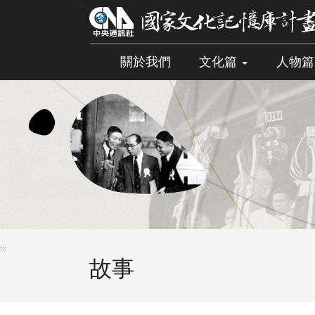
跳
:::
到
主
要
關於我們
文化篇
人物
內
容
區
塊
:::
故事