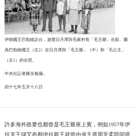
伊朗國王巴勒維訪台，遊覽日月潭與毛家村長「毛王爺」合影。圖
為巴勒維國王（左2）在日月潭與「毛王爺」（中）和「毛公主」
（左1）的合照。
中央社記者陳永魁攝。
四十七年五月十八日
許多海外政要也都曾是毛王爺座上賓，例如1957年伊
拉克王儲艾布都伊拉親王就曾由省主席周至柔陪同搭