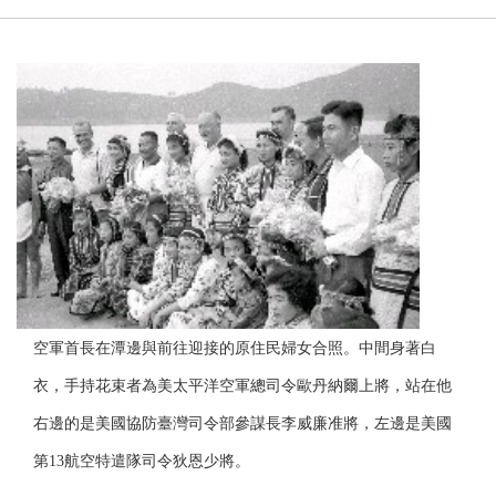
空軍首長在潭邊與前往迎接的原住民婦女合照。中間身著白
衣，手持花束者為美太平洋空軍總司令歐丹納爾上將，站在他
右邊的是美國協防臺灣司令部參謀長李威廉准將，左邊是美國
第13航空特遣隊司令狄恩少將。