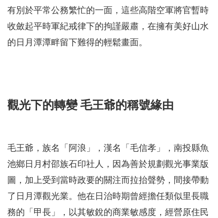
有別於平常公務繁忙的一面，這些高階空軍將官暫時
收斂起平時軍紀戒律下的拘謹嚴肅，在擁有美好山水
的日月潭潭畔留下難得的輕鬆畫面。
觀光下的轉變 毛王爺的稱號緣由
毛王爺，族名「阿浪」，漢名「毛信孝」，南投縣魚
池鄉日月村邵族石印社人，因為善於規劃觀光事業版
圖，加上受到當時政要的關注而拉抬聲勢，間接帶動
了日月潭觀光業。他在日治時期曾經擔任類似里長職
務的「甲長」，以其敏銳的商業敏感度，經營原住民