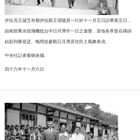
伊拉克王儲艾布都伊拉親王偕隨員一行於十一月五日訪華第五日，
由南部乘水陸飛機抵台中日月潭作一日之遊覽，當地各界曾在碼頭
結彩列隊迎迓。晚間並參觀日月潭原住民土風舞表演。
中央社記者秦炳炎攝。
四十六年十一月六日