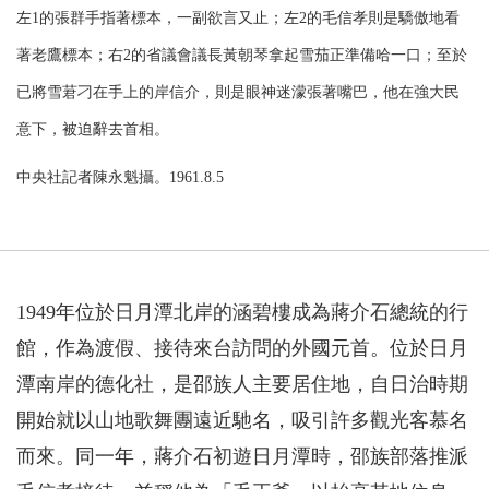
左1的張群手指著標本，一副欲言又止；左2的毛信孝則是驕傲地看
著老鷹標本；右2的省議會議長黃朝琴拿起雪茄正準備哈一口；至於
已將雪莙刁在手上的岸信介，則是眼神迷濛張著嘴巴，他在強大民
意下，被迫辭去首相。
中央社記者陳永魁攝。1961.8.5
1949年位於日月潭北岸的涵碧樓成為蔣介石總統的行
館，作為渡假、接待來台訪問的外國元首。位於日月
潭南岸的德化社，是邵族人主要居住地，自日治時期
開始就以山地歌舞團遠近馳名，吸引許多觀光客慕名
而來。同一年，蔣介石初遊日月潭時，邵族部落推派