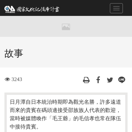
跳
Toggle
到
navigat
主
要
內
容
區
故事
塊
visit
3243
日月潭自日本統治時期即為觀光名勝，許多遠道
而來的貴賓在碼頭邊接受邵族族人代表的歡迎，
當時被媒體喚作「毛王爺」的毛信孝也常在隊伍
中接待貴賓。