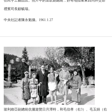
住民手工藝品店。照片中的雷欽副總統，好奇地指著東西問外交部
禮賓司長顧毓瑞。
中央社記者陳永魁攝。1961.1.27
玻利維亞副總統伉儷遊覽日月潭時，和毛信孝（右3）、毛玉娟（右