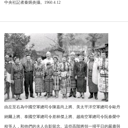
中央社記者秦炳炎攝。1960.4.12
由左至右為中國空軍總司令陳嘉尚上將、美太平洋空軍總司令歐丹
納爾上將、泰國空軍總司令差林傑上將、越南空軍總司令阮春榮中
校等人，和他們的夫人合影留念。這些高階將領一掃平日的嚴肅與