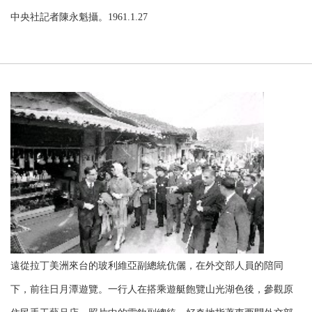
中央社記者陳永魁攝。1961.1.27
遠從拉丁美洲來台的玻利維亞副總統伉儷，在外交部人員的陪同
下，前往日月潭遊覽。一行人在搭乘遊艇飽覽山光湖色後，參觀原