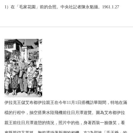
1）在「毛家花園」前的合照。中央社記者陳永魁攝。1961.1.27
伊拉克王儲艾布都伊拉親王在今年11月1日搭機訪華期間，特地在滿
檔的行程中，抽空搭乘水陸飛機前往日月潭遊覽。圖為艾布都伊拉
親王前往日月潭遊憩的情況，照片中的他，身著西裝一臉微笑，看
來既親切又英挺，胸前還掛著新潮的相機。左2為邵族「毛王爺」的