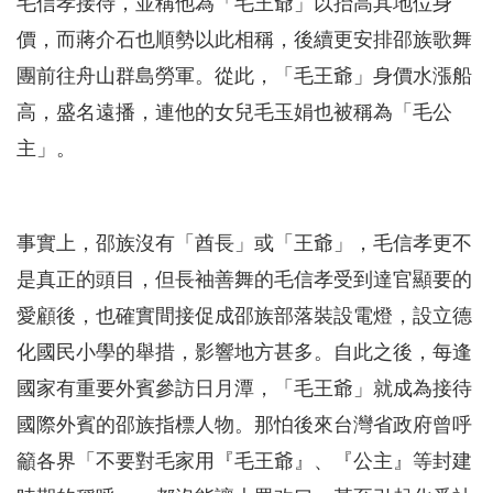
毛信孝接待，並稱他為「毛王爺」以抬高其地位身
價，而蔣介石也順勢以此相稱，後續更安排邵族歌舞
團前往舟山群島勞軍。從此，「毛王爺」身價水漲船
高，盛名遠播，連他的女兒毛玉娟也被稱為「毛公
主」。
事實上，邵族沒有「酋長」或「王爺」，毛信孝更不
是真正的頭目，但長袖善舞的毛信孝受到達官顯要的
愛顧後，也確實間接促成邵族部落裝設電燈，設立德
化國民小學的舉措，影響地方甚多。自此之後，每逢
國家有重要外賓參訪日月潭，「毛王爺」就成為接待
國際外賓的邵族指標人物。那怕後來台灣省政府曾呼
籲各界「不要對毛家用『毛王爺』、『公主』等封建