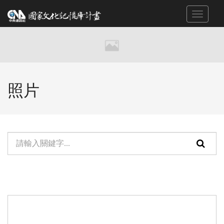
跳
Toggle
到
navigat
主
要
內
容
區
照片
塊
單
頁
元
面
檢
搜
索：
尋
功