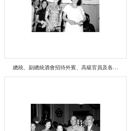
總統、副總統酒會招待外賓、高級官員及各僑團領隊