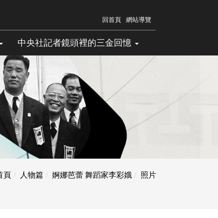
回首頁
網站導覽
中央社記者鏡頭裡的三金回憶
首頁
人物篇
婀娜芭蕾 舞蹈家李彩娥
照片