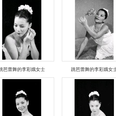
跳芭蕾舞的李彩娥女士
跳芭蕾舞的李彩娥女