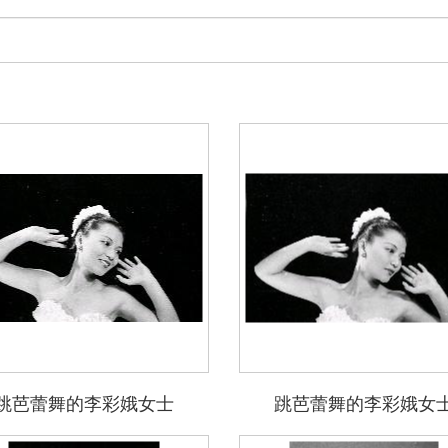
跳芭蕾舞的李彩娥女士
跳芭蕾舞的李彩娥女