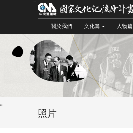
跳
:::
到
主
要
關於我們
文化篇
人物
內
容
區
塊
:::
照片