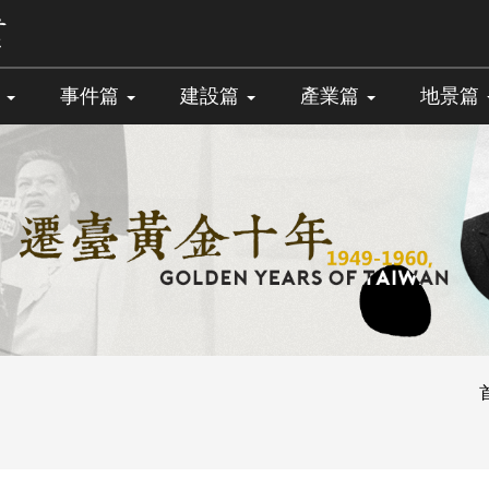
篇
事件篇
建設篇
產業篇
地景篇