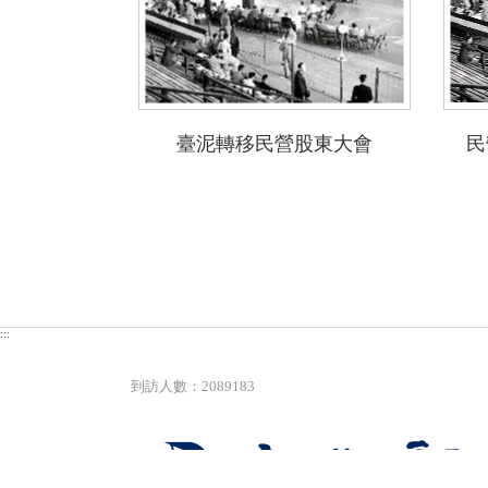
臺泥轉移民營股東大會
:::
到訪人數：2089183