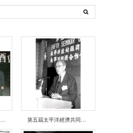
頁
面
搜
尋
功
能
和信電信與NTT DoCoMo結盟儀式在台泥大樓舉行
第五屆太平洋經濟共同體研討會在台泥大樓舉行