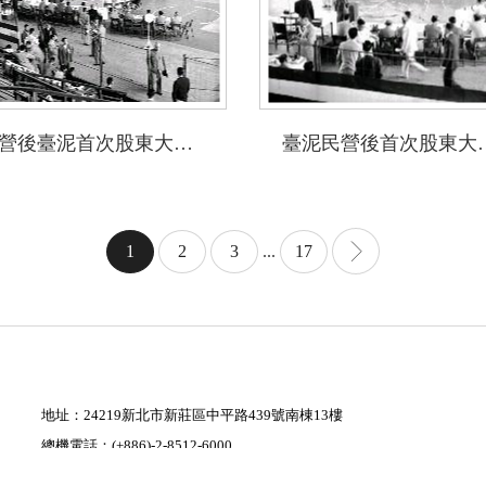
民營後臺泥首次股東大會現場
臺泥民營後首
1
2
3
...
17
地址：24219新北市新莊區中平路439號南棟13樓
總機電話：(+886)-2-8512-6000
最佳瀏覽狀態：螢幕解析度1280x720