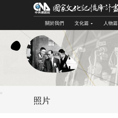
跳
:::
到
主
要
關於我們
文化篇
人物
內
容
區
塊
:::
照片