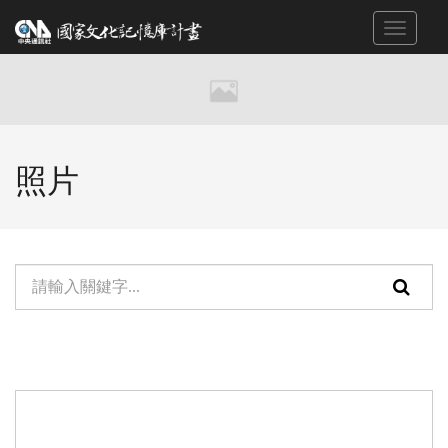
跳
Toggle
到
navigat
主
要
內
容
區
照片
塊
單
頁
元
面
檢
搜
索：
尋
功