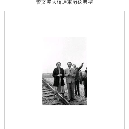
曾文溪大橋通車剪綵典禮