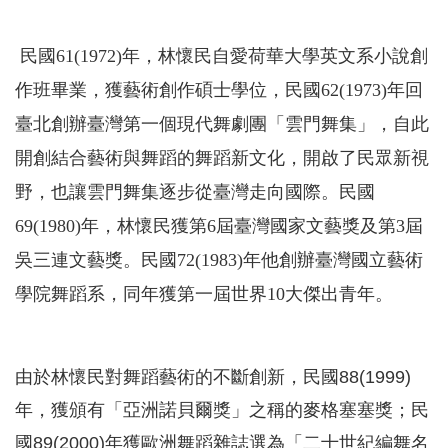
民國61(1972)年，林懷民自愛荷華大學英文系小說創
作班畢業，獲藝術創作碩士學位，民國62(1973)年回
臺北創辦臺灣第一個現代舞劇團「雲門舞集」，自此
開創結合藝術與舞蹈的舞蹈新文化，開啟了民眾新視
野，也讓雲門舞集逐步從臺灣走向國際。民國
69(1980)年，林懷民獲第6屆臺灣國家文藝獎及第3屆
吳三連文藝獎。民國72(1983)年他創辦臺灣國立藝術
學院舞蹈系，同年獲第一屆世界10大傑出青年。
由於林懷民對舞蹈藝術的不斷創新，民國88(1999)
年，獲頒有「亞洲諾貝爾獎」之稱的麥格塞塞獎；民
國89(2000)年獲歐洲舞蹈雜誌選為「二十世紀編舞名