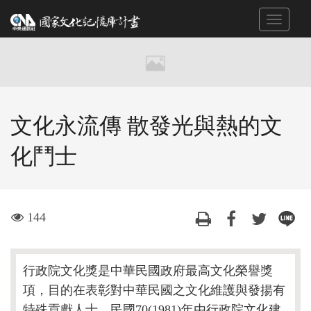
跳
Toggle
到
navigat
主
要
內
容
區
文化永流傳 散發光與熱的文
塊
化鬥士
visit
144
行政院文化獎是中華民國政府最高文化榮譽獎
項，目的在表彰對中華民國之文化維護與發揚有
特殊貢獻人士，民國70(1981)年由行政院文化建