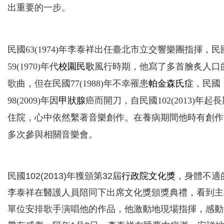
出重要的一步。
民國63(1974)年李泰祥出任臺北市立交響樂團指揮，民
59(1970)年代
校園民歌
風行時期，他寫了多首膾炙人口
歌曲，但在民國77(1988)年不幸罹患
帕金森氏症
，民國
98(2009)年因
甲狀腺
癌而開刀，自民國102(2013)年起
住院，心中依然繫著音樂創作。在養病期間他時有創作
多次參與相關音樂會。
民國102(2013)年獲頒第32屆
行政院文化獎
，身體不適
李泰祥在醫護人員陪同下出席文化獎頒獎典禮，看到主
單位安排歌手演唱他的作品，他激動地現場指揮，感動