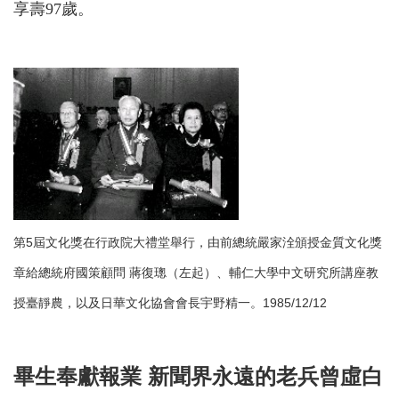
享壽97歲。
第5屆文化獎在行政院大禮堂舉行，由前總統嚴家洤頒授金質文化獎
章給總統府國策顧問 蔣復璁（左起）、輔仁大學中文研究所講座教
授臺靜農，以及日華文化協會會長宇野精一。1985/12/12
畢生奉獻報業 新聞界永遠的老兵曾虛白