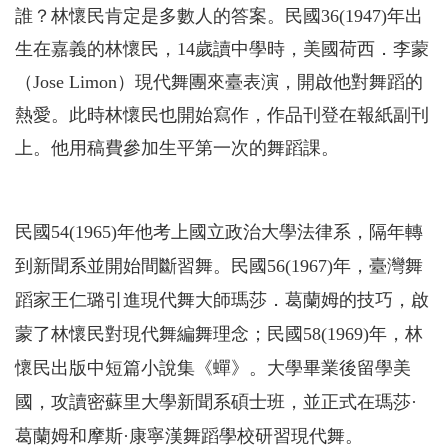
誰？林懷民肯定是多數人的答案。民國36(1947)年出
生在嘉義的林懷民，14歲讀中學時，美國荷西．李蒙
（Jose Limon）現代舞團來臺表演，開啟他對舞蹈的
熱愛。此時林懷民也開始寫作，作品刊登在報紙副刊
上。他用稿費參加生平第一次的舞蹈課。
民國54(1965)年他考上國立政治大學法律系，隔年轉
到新聞系並開始間斷習舞。民國56(1967)年，臺灣舞
蹈家王仁璐引進現代舞大師瑪莎．葛蘭姆的技巧，啟
蒙了林懷民對現代舞編舞理念；民國58(1969)年，林
懷民出版中短篇小說集《蟬》。大學畢業後留學美
國，攻讀密蘇里大學新聞系碩士班，並正式在瑪莎·
葛蘭姆和摩斯·康寧漢舞蹈學校研習現代舞。