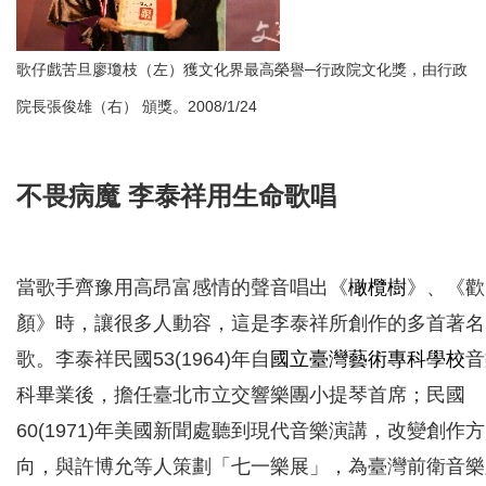
歌仔戲苦旦廖瓊枝（左）獲文化界最高榮譽─行政院文化獎，由行政
院長張俊雄（右） 頒獎。2008/1/24
不畏病魔 李泰祥用生命歌唱
當歌手齊豫用高昂富感情的聲音唱出《
橄欖樹
》、《歡
顏》時，讓很多人動容，這是李泰祥所創作的多首著名
歌。李泰祥民國53(1964)年自
國立臺灣藝術專科學校
音
科畢業後，擔任臺北市立交響樂團小提琴首席；民國
60(1971)年美國新聞處聽到現代音樂演講，改變創作方
向，與許博允等人策劃「七一樂展」，為臺灣前衛音樂