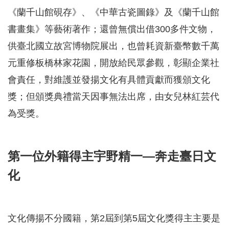
《蘭千山館硯存》、《中華古瓷圖錄》及《蘭千山館
書畫集》等藝術著作；還曾無償出借300多件文物，
供臺北國立故宮博物院展出，也曾耗資新臺幣數千萬
元重修板橋林家花園，開放給民眾參觀，彰顯企業社
會責任，對維護並發揚文化有具體貢獻而獲頒文化
獎；但頒獎典禮當天因事無法出席，由女兒林紅芸代
為受獎。
第一位外籍得主宇野精一—奔走
臺
日文
化
文化傳揚不分國籍，第2屆到第5屆文化獎得主主要是