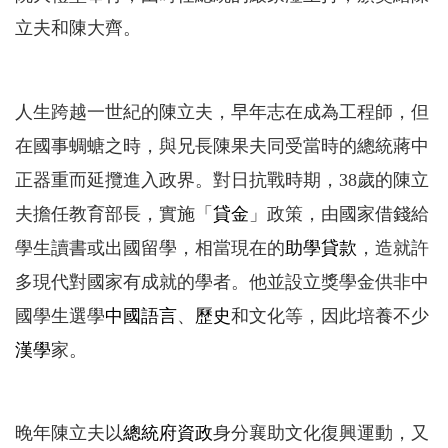
立夫和陳大齊。
人生跨越一世紀的陳立夫，早年志在成為工程師，但
在國事蜩螗之時，與兄長陳果夫同受當時的總統蔣中
正器重而延攬進入政界。對日抗戰時期，38歲的陳立
夫擔任教育部長，實施「
貸金
」政策，由國家借錢給
學生讀書或出國留學，相當現在的
助學貸款
，造就許
多現代對國家有成就的學者。他並設立獎學金供非中
國學生選學
中國語言
、
歷史
和文化等，因此培養不少
漢學
家。
晚年陳立夫以
總統府資政
身分襄助文化復興運動，又