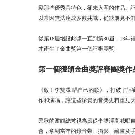
勵那些優秀具特色，卻未入圍的作品。
以常因無法達成多數共識，從缺屢見不
從第18屆增設此獎一直到第30屆，13
才產生了金曲獎第一個評審團獎。
第一個獲頒金曲獎評審團獎作
《敬！李雙澤 唱自己的歌》，打破了評
作和演唱，讓這些珍貴的音樂史料重見
民歌的濫觴總被視為應從李雙澤高喊唱
會，拿到當年的錄音帶、攝影、繪畫及手