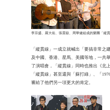
李宗盛、羅大佑、張震嶽、周華健組成的樂團「縱貫線SUP
「縱貫線」一成立就喊出「要搞非常之建
及中國、香港、星馬、美國等地，一共舉辦
了演唱會，「縱貫線」同時也推出《北
「縱貫線」甚至還與「蘇打綠」、
「
19
審給了他們另一項更大的肯定。