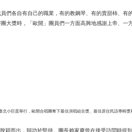
成員們各自有自己的職業，有的教鋼琴、有的賣甜柿、有
審團大獎時，「歐開」團員們一方面高興地感謝上帝、一
在臺北小巨蛋舉行，歐開合唱團奪下最佳演唱組合獎、最佳原住民語專輯獎和評審
開」能脫穎而出，歸功於堅持。團長賴家慶曾在接受訪問時提到，大