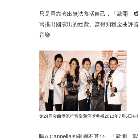
只是單靠演出無法養活自己，「歐開」
籌措出國演出的經費。當得知獲金曲評
音樂。
第24屆金曲獎流行音樂類頒獎典禮2013年7月6日
唱A Cappella的樂團不算少，「歐