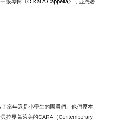
第一張專輯
《O-Kai A Cappella》
，並憑著
識了當年還是小學生的團員們。他們原本
葛萊美的CARA（Contemporary