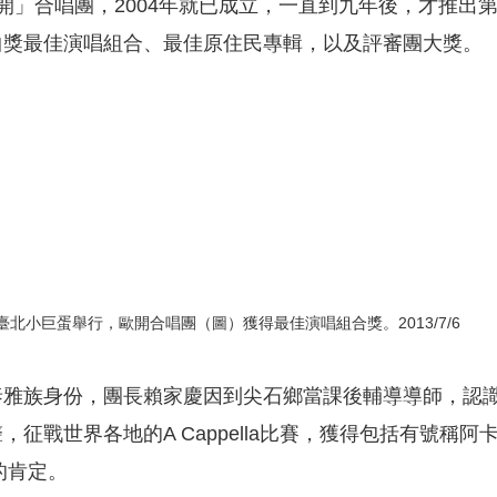
─「歐開」合唱團，2004年就已成立，一直到九年後，才推出
曲獎最佳演唱組合、最佳原住民專輯，以及評審團大獎。
臺北小巨蛋舉行，歐開合唱團（圖）獲得最佳演唱組合獎。2013/7/6
泰雅族身份，團長賴家慶因到尖石鄉當課後輔導導師，認
世界各地的A Cappella比賽，獲得包括有號稱阿卡貝拉界
獎項的肯定。