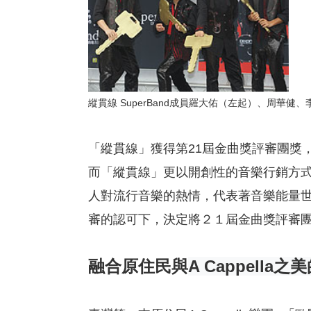
縱貫線 SuperBand成員羅大佑（左起）、周華健、
「縱貫線」獲得第21屆金曲獎評審團獎
而「縱貫線」更以開創性的音樂行銷方
人對流行音樂的熱情，代表著音樂能量
審的認可下，決定將２１屆金曲獎評審
融合原住民與
A Cappella
之美