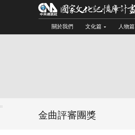
跳
:::
到
主
要
關於我們
文化篇
人物
內
容
區
塊
:::
金曲評審團獎