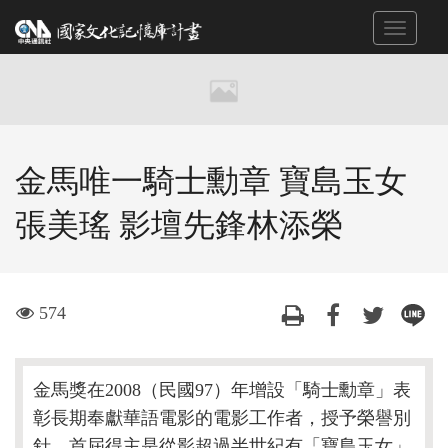
跳
Toggle
到
navigat
主
要
內
容
區
金馬唯一騎士勳章 寶島玉女
塊
張美瑤 影壇先鋒林添榮
visit
574
金馬獎在2008（民國97）年增設「騎士勳章」表
彰長期奉獻華語電影的電影工作者，授予榮譽別
針，首屆得主是從影超過半世紀有「寶島玉女」