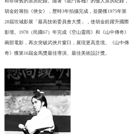
和菲律賓的票房紀錄。隨著《龍門客棧》的傲人票房紀錄，
胡金銓籌拍《俠女》，歷時3年拍攝完成，並榮獲1975年第
28屆坎城影展「最高技術委員會大獎」，使胡金銓躍升國際
影壇。1978（民國67）年完成《空山靈雨》和《山中傳奇》
兩部電影，再次突破武俠片窠臼，展現更高意境。《山中傳
奇》獲第16屆金馬獎最佳導演、最佳美術設計獎。