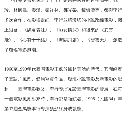
「李行導演票房保證！」李行是當時國片的造星高手，甄
珍、林鳳嬌、秦漢、秦祥林、鄧光榮、鐘鎮濤等，都與李行
多次合作，在影壇走紅。李行並將瓊瑤的小說改編電影，搬
上銀幕，《婉君表妹》、《啞女情深》和後來的《彩雲
飛》、《心有千千結》、《海鷗飛處》、《碧雲天》，創造
了瓊瑤電影風潮。
1960至1990年代臺灣電影正處於風起雲湧的時代，其間經歷
了臺語片風潮、健康寫實作品、瓊瑤小說電影及新電影的崛
起，「臺灣電影教父」李行導演見證臺灣電影的發展，在每
一個電影風潮起來時，李行都是領航者。1995（民國84）年
第32屆金馬獎李行導演獲頒終身成就獎。