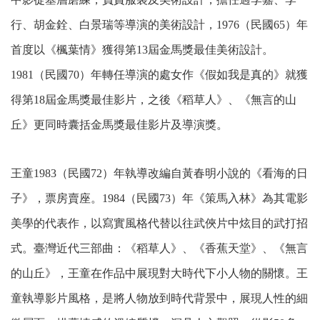
行、胡金銓、白景瑞等導演的美術設計，1976（民國65）年
首度以《楓葉情》獲得第13屆金馬獎最佳美術設計。
1981（民國70）年轉任導演的處女作《假如我是真的》就獲
得第18屆金馬獎最佳影片，之後《稻草人》、《無言的山
丘》更同時囊括金馬獎最佳影片及導演獎。
王童1983（民國72）年執導改編自黃春明小說的《看海的日
子》，票房賣座。1984（民國73）年《策馬入林》為其電影
美學的代表作，以寫實風格代替以往武俠片中炫目的武打招
式。臺灣近代三部曲：《稻草人》、《香蕉天堂》、《無言
的山丘》，王童在作品中展現對大時代下小人物的關懷。王
童執導影片風格，是將人物放到時代背景中，展現人性的細