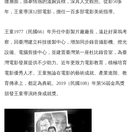
微層面，描摹情感的溫婉質樸，深具人文觀照。從影50多
年，王童導演12部電影，擔任一百多部電影美術指導。
王童1977（民國66）年升任中影製片廠廠長，遠赴好萊塢考
察，回臺灣建立科技後製中心，增加同步錄音攝影機、燈光
設備、電腦剪接中心，並建置臺灣第一座杜比錄音室，為臺
灣電影發展提供不少助力。近年更致力電影教育，積極培育
電影優秀人才。王童無論在電影的藝術成就、產業進階、教
育傳承上，都足為典範。2019（民國108）年第56屆金馬獎
頒發王童導演終身成就獎。