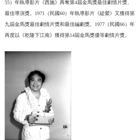
55）年執導影片《西施》再奪第4屆金馬獎最佳劇情片獎、
最佳導演獎。1971（民國60）年執導影片《緹縈》又獲得第
九屆金馬獎最佳劇情片獎和最佳編劇獎。1977（民國66）年
再度以《乾隆下江南》獲得第14屆金馬獎優等劇情片獎。