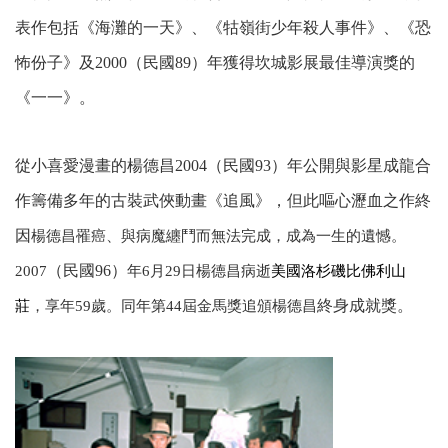
表作包括《海灘的一天》、《牯嶺街少年殺人事件》、《恐
怖份子》及2000（民國89）年獲得坎城影展最佳導演獎的
《一一》。
從小喜愛漫畫的楊德昌2004（民國93）年公開與影星成龍合
作籌備多年的古裝武俠動畫《追風》，但此嘔心瀝血之作終
因
楊德昌罹癌、與病魔纏鬥而無法完成，成為一生的遺憾。
（民國96）
2007
年6月29日楊德昌病逝
美國
洛杉磯
比佛利山
終身成就獎。
莊
，享年59歲。同年第44屆金馬獎追頒楊德昌