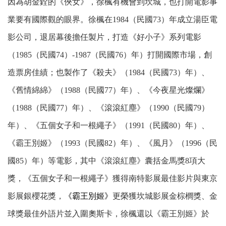
因為胡金銓的《俠女》，徐楓有機會到坎城，也打開電影事
業要有國際觀的眼界。徐楓在1984（民國73）年成立湯臣電
影公司，退居幕後擔任製片，打造《好小子》系列電影
（1985（民國74）-1987（民國76）年）打開國際市場，創
造票房佳績；也製作了《殺夫》（1984（民國73）年）、
《舊情綿綿》（1988（民國77）年）、《今夜星光燦爛》
（1988（民國77）年）、《滾滾紅塵》（1990（民國79）
年）、《五個女子和一根繩子》（1991（民國80）年）、
《霸王別姬》（1993（民國82）年）、《風月》（1996（民
國85）年）等電影，其中《滾滾紅塵》囊括金馬獎8項大
獎，《五個女子和一根繩子》獲得南特影展最佳影片與東京
影展銀櫻花獎，
《霸王別姬》
更榮獲坎城影展金棕櫚獎、金
球獎最佳外語片並入圍奧斯卡，徐楓還以《霸王別姬》於