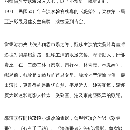
的嬌俏少女形象深入人心，以「小淘氣」稱號走紅。
1971
（民國60）
年主演
李翰祥
執導的《緹縈》，榮獲第17屆
亞洲影展最佳女主角獎，演技受到肯定。
當香港功夫武俠片稱霸市場之際，甄珍主演的文藝片為臺灣
影壇打開票房新路；甄珍主演的浪漫文藝片深情動人，部部
賣座，在「二秦二林（秦漢、秦祥林、林青霞、林鳳嬌）」
崛起前，甄珍是文藝片的首席女星。
甄珍外型清新脫俗，傑
出演技，更難得的是親切自然、平易近人、純善和氣，深獲
廣大影迷和電影人推崇，受到臺、港及東南亞觀眾的歡迎。
導演李行開拍
瓊瑤
小說改編電影，
曾與甄珍合作過《彩雲
飛》、《心有千千結》、《海鷗飛處》等6部電影。每次談