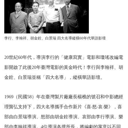
李行、李翰祥、胡金銓、白景瑞 四大名導縱橫60年代華語影壇
20世紀60年代，導演李行的「健康寫實」電影和瓊瑤改編電
影開啟了此後20年臺灣電影的黃金時代！李行與李翰祥、胡
金銓、白景瑞並稱「四大名導」，縱橫華語影壇。
1969（民國58）年在臺灣製片廠廠長楊樵的號召和中影總經
理龔弘支持下，四大名導攜手合作新片《喜‧怒‧哀‧樂》，喜
部由白景瑞導演、怒部由胡金銓導演、哀部由李行導演、樂
部由李翰祥導演。4位導演各擅所長，將編劇的寓意以不同