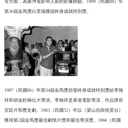
等方面，為臺灣電影帶入新的影像經驗。1999（民國88）年
第36屆金馬獎白景瑞獲頒終身成就特別獎。
1997（民國86）年第34屆金馬獎頒發終身成就特別獎給李翰
祥和胡金銓兩位大導演。李翰祥是香港電影導演，作品擅長
宮廷片和歷史劇。1963（民國52）年以《梁山伯與祝英台》
獲得第2屆金馬獎最佳劇情片獎和最佳導演獎。1966（民國