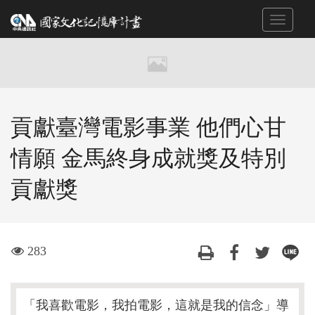
跳
Toggle
到
navigat
主
要
內
容
區
貢獻臺灣電影事業 他們心甘
塊
情願 金馬終身成就獎及特別
貢獻獎
visit
283
「我喜歡電影，我拍電影，這就是我的信念」導