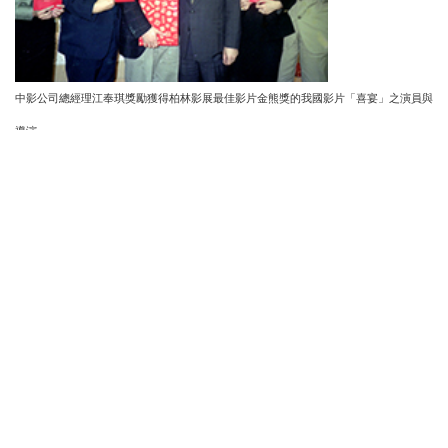
中影公司總經理江奉琪獎勵獲得柏林影展最佳影片金熊獎的我國影片「喜宴」之演員與
導演。
演了30多年的戲，到了61歲在電視臺退休之後才走紅！資深
演員郎雄以一輩子努力淬鍊的精湛演技，演出人生故事，成
功演繹了李安導演家庭三部曲《推手》、《喜宴》、《飲食
男女》電影中的父親經典形象，也讓臺灣電影在國際影展大
放異彩。
17歲從軍，跟部隊到臺灣，郎雄的演藝生涯從軍中藝工總隊
話劇演員開始。1970（民國59）年進入中國電視公司演出多