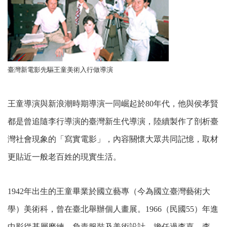
臺灣新電影先驅王童美術入行做導演
王童導演與新浪潮時期導演一同崛起於80年代，他與侯孝賢
都是曾追隨李行導演的臺灣新生代導演，陸續製作了剖析臺
灣社會現象的「寫實電影」，內容關懷大眾共同記憶，取材
更貼近一般老百姓的現實生活。
1942年出生的王童畢業於國立藝專（今為國立臺灣藝術大
學）美術科，曾在臺北舉辦個人畫展。1966（民國55）年進
中影從基層磨練，負責服裝及美術設計，擔任過李嘉、李