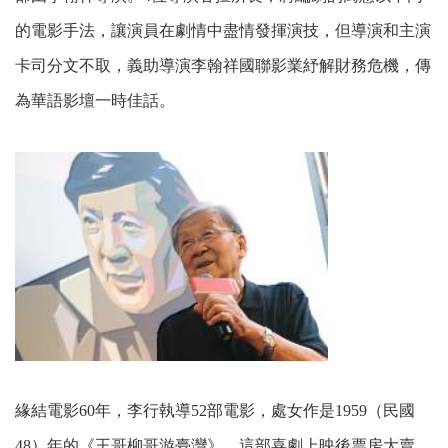
的電影手法，讓演員在劇情中盡情發揮演技，但導演和主演
卡司分文不取，義助導演李翰祥國聯影業紓解財務危機，傳
為華語影壇一時佳話。
緣結電影60年，李行執導52部電影，處女作是1959（民國
48）年的《王哥柳哥游臺灣》，這部喜劇上映後票房大賣，