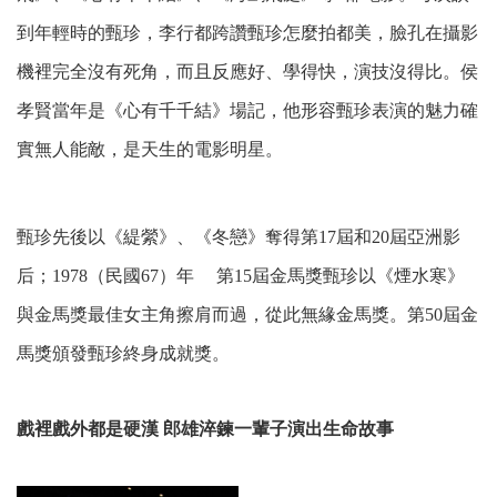
到年輕時的甄珍，李行都跨讚甄珍怎麼拍都美，臉孔在攝影
機裡完全沒有死角，而且反應好、學得快，演技沒得比。侯
孝賢當年是《心有千千結》場記，他形容甄珍表演的魅力確
實無人能敵，是天生的電影明星。
甄珍先後以
《緹縈》、《冬戀》奪得第17屆和20屆
亞洲影
后；
1978
（民國67）
年 第15屆金馬獎甄珍以《煙水寒》
與金馬獎最佳女主角擦肩而過，從此無緣金馬獎。第50屆金
馬獎頒發甄珍
終身成就獎。
戲裡戲外都是硬漢 郎雄淬鍊一輩子演出生命故事