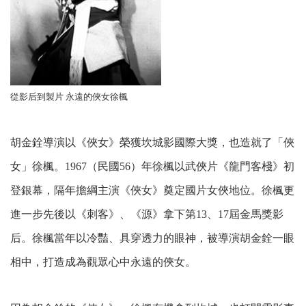
從影后到製片 永遠的俠女徐楓
胡金銓導演以《俠女》榮獲坎城影國際大獎，也造就了「俠
女」徐楓。1967（民國56）年徐楓以武俠片《龍門客棧》初
登銀幕，隔年擔綱主演《俠女》奠定國片女俠地位。徐楓更
進一步先後以《刺客》、《源》拿下第13、17屆金馬獎影
后。徐楓當年以冷豔、具穿透力的眼神，被導演胡金銓一眼
相中，打造成為觀眾心中永遠的俠女。