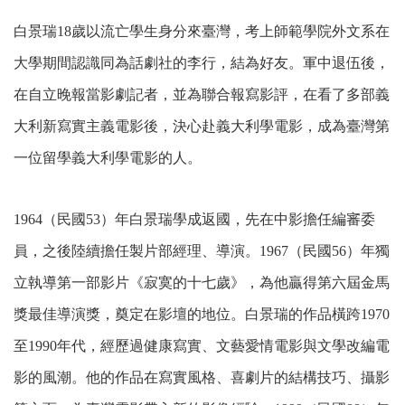
白景瑞18歲以流亡學生身分來臺灣，考上師範學院外文系在
大學期間認識同為話劇社的李行，結為好友。軍中退伍後，
在自立晚報當影劇記者，並為聯合報寫影評，在看了多部義
大利新寫實主義電影後，決心赴義大利學電影，成為臺灣第
一位留學義大利學電影的人。
1964（民國53）年白景瑞學成返國，先在中影擔任編審委
員，之後陸續擔任製片部經理、導演。1967（民國56）年獨
立執導第一部影片《寂寞的十七歲》，為他贏得第六屆金馬
獎最佳導演獎，奠定在影壇的地位。白景瑞的作品橫跨1970
至1990年代，經歷過健康寫實、文藝愛情電影與文學改編電
影的風潮。他的作品在寫實風格、喜劇片的結構技巧、攝影