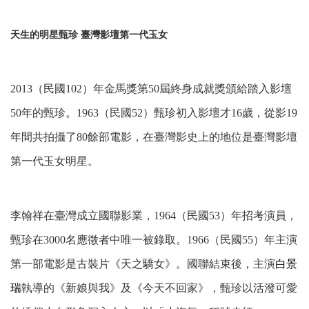
天生的明星甄珍 臺灣影壇第一代玉女
2013（民國102）年金馬獎第50屆終身成就獎頒給踏入影壇
50年的甄珍。1963（民國52）甄珍初入影壇才16歲，從影19
年間共拍攝了80餘部電影，在臺灣影史上的地位是臺灣影壇
第一代玉女明星。
李翰祥在臺灣成立國聯影業，1964
（民國53）
年招考演員，
甄珍在3000名應徵者中唯一被錄取。1966
（民國55）
年主演
第一部電影是古裝片《天之驕女》。國聯結束後，主演
白景
瑞
執導的《新娘與我》及《今天不回家》，甄珍以
活潑可愛