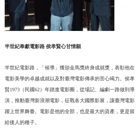
半世紀奉獻電影路 侯孝賢心甘情願
半世紀電影路，「候導」獲頒金馬獎終身成就獎，表彰他在
電影美學的卓越成就以及對臺灣電影傳承的苦心竭力。侯孝
賢1973（民國62）年踏進電影圈，從場記、編劇一路做到導
演，推動臺灣新浪潮電影，征戰各大國際影展，讓臺灣電影
躍上世界舞臺。電影是他的全部，也是最大的資產，更是留
給後人的種子。